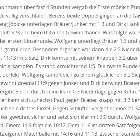
onmatch über fast 4 Stunden vergab die Erste möglich Pun
e völlig verschlafen. Bereits beide Doppel gingen an die Gä
ng Jödicke unterlagen Bräuer/Junker mit 1:3 und Dirk Hank
hlufter/Kühn beim 0:3 ohne Gewinnchance. Was folgte ware
der ersten Einzelrunde. Wolfgang unterliegt Bräuer 1:3 und
:1 gratulieren. Besonders ärgerlich war dann die 2:3 Nieder
t 11:13 im 5.Satz. Dirk konnte mit seinem knappen 3:2 übe
nkt erkämpfen. Es stand ernüchternd 1:5. Die zweite Runde v
ht perfekt. Wolfgang kämpft sich zu einem glücklichen 3:2 Si
 gewinnt dreimal 11:9 gegen Junker und Dirk bezwingt Bräuer
ergibt Bernd durch seine klare 0:3 Niederlage gegen Kühn. M
Hier kann sich zunächst Paul gegen Bräuer knapp mit 3:2 be
uch sein drittes Einzel. Gegen Schlufter vergibt er eine 2:1 S
nker gewohnt sicher und setzt sich klar mit 3:0 durch. Wolf
 Einem 11:9 folgt ein 10:12. Dem 11:6 im dritten Satz folgen
tz eigener Matchbälle mit 14:16 und 11:13. Zwischenstand 6: