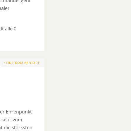
 Emanuel geht
maler
t alle 0
KEINE KOMMENTARE
 der Ehrenpunkt
it sehr vom
 die stärksten