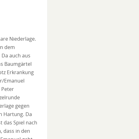
lare Niederlage.
ben dem
. Da auch aus
cas Baumgärtel
rotz Erkrankung
er/Emanuel
 Peter
nzelrunde
erlage gegen
en Hartung. Da
t das Spiel nach
, dass in den