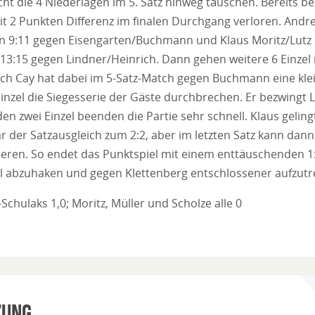
ht die 4 Niederlagen im 5. Satz hinweg täuschen. Bereits b
it 2 Punkten Differenz im finalen Durchgang verloren. Andr
en 9:11 gegen Eisengarten/Buchmann und Klaus Moritz/Lutz
 13:15 gegen Lindner/Heinrich. Dann gehen weitere 6 Einzel 
lich Cay hat dabei im 5-Satz-Match gegen Buchmann eine kle
Einzel die Siegesserie der Gäste durchbrechen. Er bezwingt L
en zwei Einzel beenden die Partie sehr schnell. Klaus gelin
r der Satzausgleich zum 2:2, aber im letzten Satz kann dann
eren. So endet das Punktspiel mit einem enttäuschenden 1:1
ll abzuhaken und gegen Klettenberg entschlossener aufzutr
Schulaks 1,0; Moritz, Müller und Scholze alle 0
zung