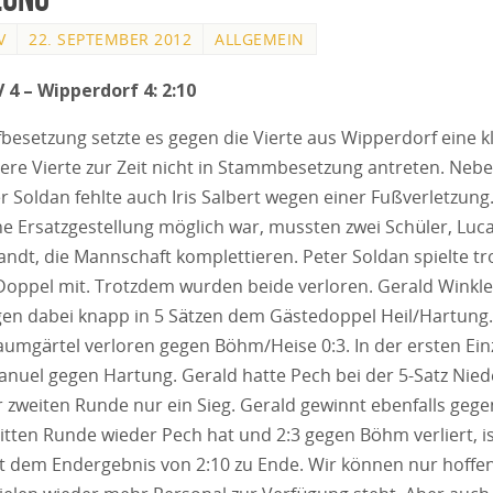
V
22. SEPTEMBER 2012
ALLGEMEIN
V 4 – Wipperdorf 4: 2:10
besetzung setzte es gegen die Vierte aus Wipperdorf eine k
ere Vierte zur Zeit nicht in Stammbesetzung antreten. Ne
r Soldan fehlte auch Iris Salbert wegen einer Fußverletzung
ne Ersatzgestellung möglich war, mussten zwei Schüler, Lu
andt, die Mannschaft komplettieren. Peter Soldan spielte t
Doppel mit. Trotzdem wurden beide verloren. Gerald Winkl
gen dabei knapp in 5 Sätzen dem Gästedoppel Heil/Hartung.
umgärtel verloren gegen Böhm/Heise 0:3. In der ersten Ei
uel gegen Hartung. Gerald hatte Pech bei der 5-Satz Nied
er zweiten Runde nur ein Sieg. Gerald gewinnt ebenfalls geg
ritten Runde wieder Pech hat und 2:3 gegen Böhm verliert, is
 dem Endergebnis von 2:10 zu Ende. Wir können nur hoffen