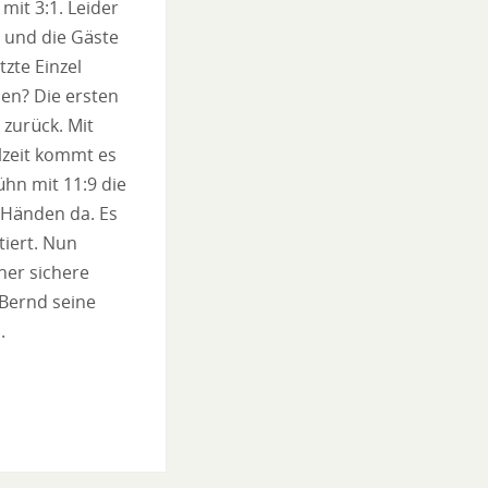
mit 3:1. Leider
n und die Gäste
zte Einzel
nen? Die ersten
 zurück. Mit
lzeit kommt es
ühn mit 11:9 die
 Händen da. Es
tiert. Nun
her sichere
 Bernd seine
.