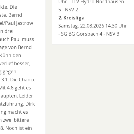
Uhr - TTV Hydro Nordhausen
kte. Die
5 - NSV 2
ste. Bernd
2. Kreisliga
el/Paul Jastrow
Samstag, 22.08.2026 14.30 Uhr
n drei
- SG BG Görsbach 4 - NSV 3
 auch Paul muss
lage von Bernd
r Kühn den
erlief besser,
eg gegen
 3:1. Die Chance
it 4:6 geht es
haupten. Leider
atzführung. Dirk
gang macht es
 zwei bittere
8. Noch ist ein