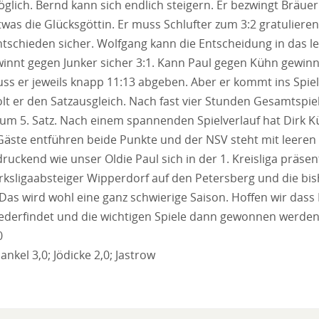
lich. Bernd kann sich endlich steigern. Er bezwingt Bräuer 
etwas die Glücksgöttin. Er muss Schlufter zum 3:2 gratuliere
schieden sicher. Wolfgang kann die Entscheidung in das let
winnt gegen Junker sicher 3:1. Kann Paul gegen Kühn gewin
ss er jeweils knapp 11:13 abgeben. Aber er kommt ins Spiel
olt er den Satzausgleich. Nach fast vier Stunden Gesamtspie
 zum 5. Satz. Nach einem spannenden Spielverlauf hat Dirk K
Gäste entführen beide Punkte und der NSV steht mit leeren
ruckend wie unser Oldie Paul sich in der 1. Kreisliga präsen
ksligaabsteiger Wipperdorf auf den Petersberg und die bis
. Das wird wohl eine ganz schwierige Saison. Hoffen wir dass
ederfindet und die wichtigen Spiele dann gewonnen werden
0
nkel 3,0; Jödicke 2,0; Jastrow