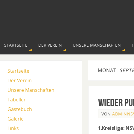
STARTSEITE
DER VEREIN
UNSERE MANSCHAFTEN
MONAT:
SEPT
Startseite
Der Verein
Unsere Manschaften
Tabellen
Wieder Pu
Gästebuch
VON
ADMINNS
Galerie
1.Kreisliga: NS
Links