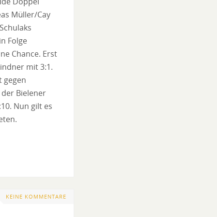
eide Doppel
eas Müller/Cay
 Schulaks
in Folge
ine Chance. Erst
indner mit 3:1.
gt gegen
 der Bielener
0. Nun gilt es
eten.
KEINE KOMMENTARE