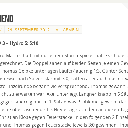
hend
V
29. SEPTEMBER 2012
ALLGEMEIN
 3 – Hydro 5: 5:10
o-Mannschaft mit nur einem Stammspieler hatte sich die D
erechnet. Die Doppel sahen auf beiden Seiten je einen Ge
/Thomas Gelbke unterlagen Läufer/Jauernig 1:3. Günter Sch
n zwar nach Sätzen klar mit 3:0, hatten aber auch das not
erste Einzelrunde begann vielversprechend. Thomas gewann 
icht zu erwarten war. Axel unterliegt Langner knapp in 5 Sätze
gegen Jauernig nur im 1. Satz etwas Probleme, gewinnt dan
ist eine überraschende 1:3 Niederlage von dem an diesen Tag 
Christian Klose gegen Feuerstacke. In den folgenden 2 Ein
r und Thomas gegen Feuerstacke jeweils 3:0 gewinnen. Th