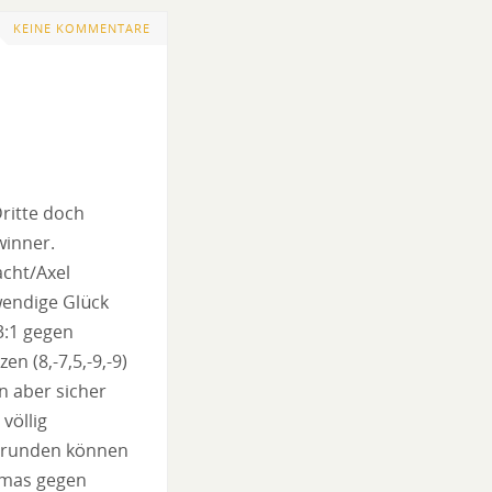
KEINE KOMMENTARE
ritte doch
winner.
acht/Axel
wendige Glück
3:1 gegen
n (8,-7,5,-9,-9)
n aber sicher
völlig
zelrunden können
omas gegen