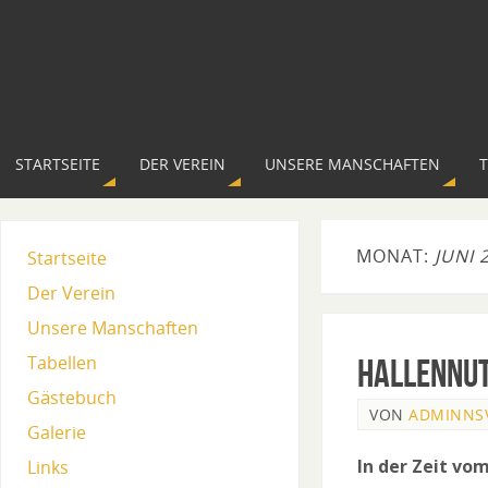
STARTSEITE
DER VEREIN
UNSERE MANSCHAFTEN
MONAT:
JUNI 
Startseite
Der Verein
Unsere Manschaften
Tabellen
Hallennut
Gästebuch
VON
ADMINNS
Galerie
In der Zeit vom
Links